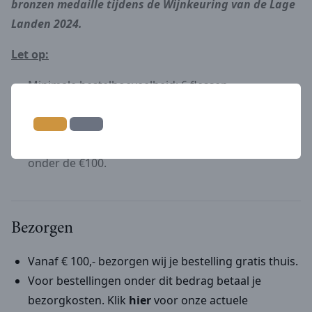
bronzen medaille tijdens de Wijnkeuring van de Lage
Landen 2024.
Let op:
Minimale bestelhoeveelheid: 6 flessen
(combineren met andere wijnen uit de webshop
mag)
Verzendkosten: €9,95 per order voor bestellingen
onder de €100.
Bezorgen
Vanaf € 100,- bezorgen wij je bestelling gratis thuis.
Voor bestellingen onder dit bedrag betaal je
bezorgkosten. Klik
hier
voor onze actuele