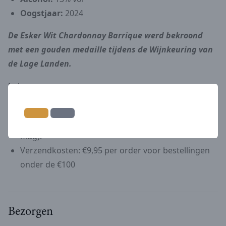
Oogstjaar:
2024
De Esker Wit Chardonnay Barrique werd bekroond
met een gouden medaille tijdens de Wijnkeuring van
de Lage Landen.
Let op:
Minimale bestelhoeveelheid: 6 flessen
(combineren met andere wijnen uit de webshop
mag).
Verzendkosten: €9,95 per order voor bestellingen
onder de €100
Bezorgen