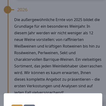
2026
Die außergewöhnliche Ernte von 2025 bildet die
Grundlage für ein besonderes Weinjahr. In
diesem Jahr werden wir nicht weniger als 12
neue Weine vorstellen: von raffinierten
Weißweinen und kräftigen Rotweinen bis hin zu
Roséweinen, Perlweinen, Sekt und
charaktervollen Barrique-Weinen. Ein vielseitiges
Sortiment, das jeden Weinliebhaber überraschen
wird. Wir können es kaum erwarten, Ihnen
dieses komplette Angebot zu präsentieren – die
ersten Verkostungen und Analysen sind auf
jeden Fall vielversprechend!