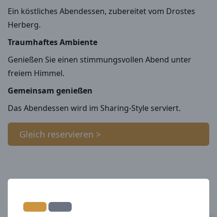
Ein köstliches Abendessen, zubereitet vom Drostes
Herberg.
Traumhaftes Ambiente
Genießen Sie einen stimmungsvollen Abend unter
freiem Himmel.
Gemeinsam genießen
Das Abendessen wird im Sharing-Style serviert.
Gleich reservieren >