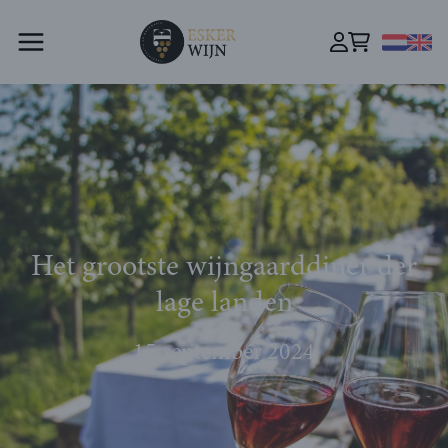
Het grootste wijngaarddiner der
lage landen
15 september 2024