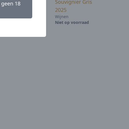
2025
Souvignier Gris
 geen 18
2025
p voorraad
Wijnen
Niet op voorraad