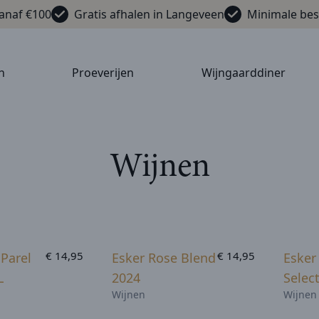
vanaf €100
Gratis afhalen in Langeveen
Minimale bes
n
Proeverijen
Wijngaarddiner
Wijnen
Shop
Shop
€ 14,95
€ 14,95
 Parel
Esker Rose Blend
Esker
nu
nu
L
2024
Selec
Wijnen
Wijnen