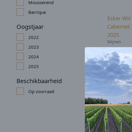
Mousserend
Barrique
Esker Wit
Oogstjaar
Cabernet 
2025
2022
Wijnen
2023
2024
2025
Esker Wit
Beschikbaarheid
2023
Op voorraad
Wijnen
Niet op voo
Esker Par