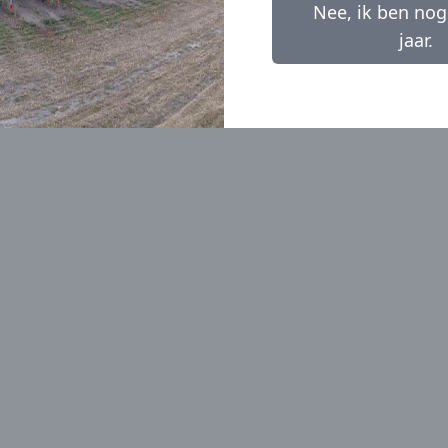
L
2022
Noir 
Nee, ik ben nog
Wijnen
Wijnen
jaar.
rraad
Niet op voorraad
Niet o