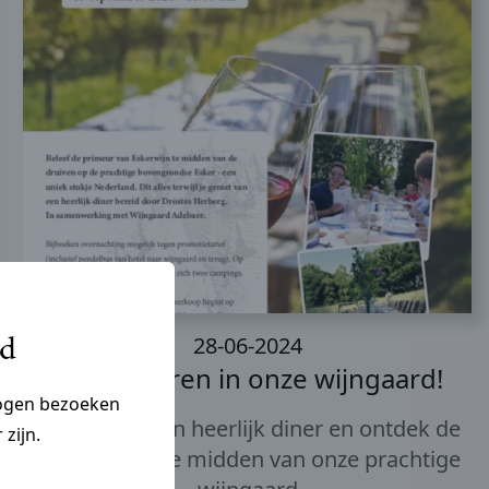
28-06-2024
jd
Kom dineren in onze wijngaard!
ogen bezoeken
Geniet van een heerlijk diner en ontdek de
 zijn.
Eskerwijnen te midden van onze prachtige