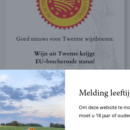
23-07-2024
Melding leefti
Beschermde Oorsprongsbenaming
Om deze website te m
Beschermde Oorsprongsbenaming
moet u 18 jaar of ouder
Lees verder >