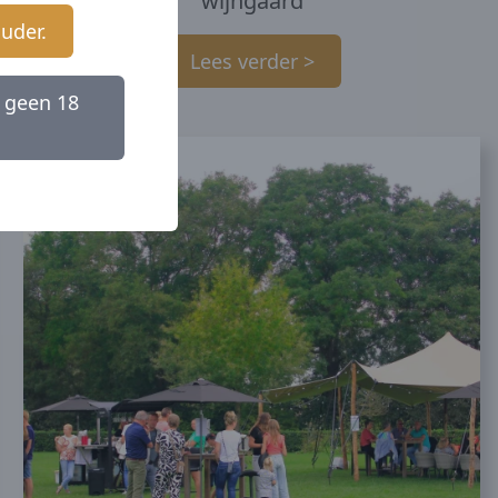
wijngaard
ouder.
Lees verder >
 geen 18